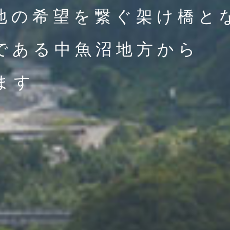
地の希望を繋ぐ架け橋と
である中魚沼地方から
ます